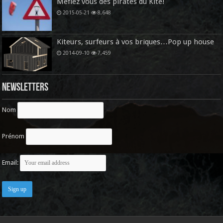
Méfiez vous des pirates du Kite!
2015-05-21
8,648
Kiteurs, surfeurs à vos briques…Pop up house
2014-09-10
7,459
Newsletters
Nom
Prénom
Email: