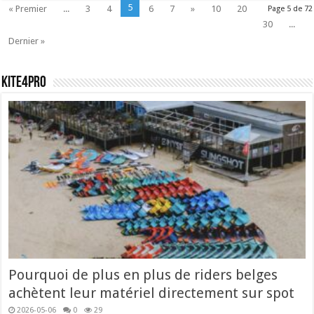
5
« Premier
...
3
4
6
7
»
10
20
Page 5 de 72
30
...
Dernier »
Kite4pro
Pourquoi de plus en plus de riders belges
achètent leur matériel directement sur spot
2026-05-06
0
29