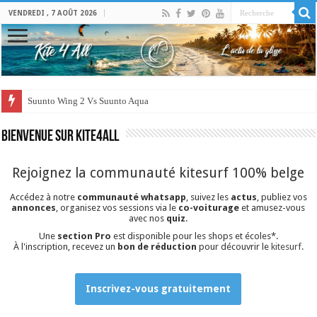
VENDREDI , 7 AOÛT 2026
Suunto Wing 2 Vs Suunto Aqua
Bienvenue sur Kite4all
Rejoignez la communauté kitesurf 100% belge
Accédez à notre
communauté whatsapp
, suivez les
actus
, publiez vos
annonces
, organisez vos sessions via le
co-voiturage
et amusez-vous
avec nos
quiz
.
Une
section Pro
est disponible pour les shops et écoles*.
À l'inscription, recevez un
bon de réduction
pour découvrir le
kitesurf
.
Inscrivez-vous gratuitement