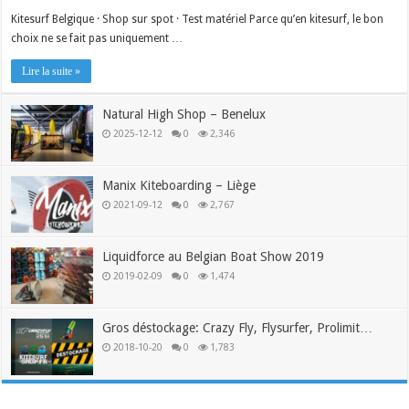
Kitesurf Belgique · Shop sur spot · Test matériel Parce qu’en kitesurf, le bon
choix ne se fait pas uniquement …
Lire la suite »
Natural High Shop – Benelux
2025-12-12
0
2,346
Manix Kiteboarding – Liège
2021-09-12
0
2,767
Liquidforce au Belgian Boat Show 2019
2019-02-09
0
1,474
Gros déstockage: Crazy Fly, Flysurfer, Prolimit…
2018-10-20
0
1,783