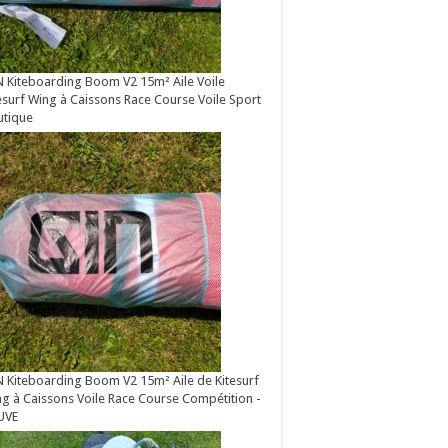
 Kiteboarding Boom V2 15m² Aile Voile
esurf Wing à Caissons Race Course Voile Sport
utique
 Kiteboarding Boom V2 15m² Aile de Kitesurf
g à Caissons Voile Race Course Compétition -
UVE