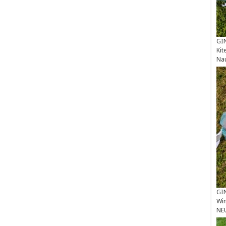
GIN
Kit
Na
GIN
Win
NE