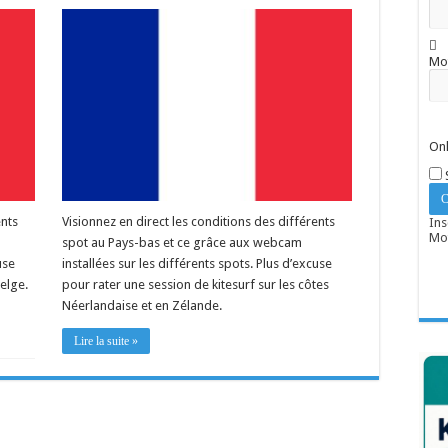
Mo
Onl
ents
Visionnez en direct les conditions des différents
Ins
Mot
spot au Pays-bas et ce grâce aux webcam
use
installées sur les différents spots. Plus d’excuse
Belge.
pour rater une session de kitesurf sur les côtes
Néerlandaise et en Zélande.
Lire la suite »