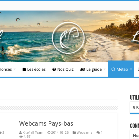
nnonces
Les écoles
Nos Quiz
Le guide
Météo
Util
8 
Webcams Pays-bas
Con
2
Kite4all Team
2014-03-26
Webcams
1
Nom
4,691