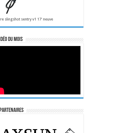
re slingshot sentry v1 17' neuve
idéo du mois
Partenaires