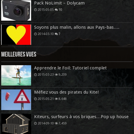
Pack NoLimit – Dolycam
2015-05-05
10
Soyons plus malin, allons aux Pays-bas….
2014-03-10
7
Meilleures vues
Apprendre le Foil: Tutoriel complet
2015-03-23
9,209
Méfiez vous des pirates du Kite!
2015-05-21
8,648
Kiteurs, surfeurs à vos briques…Pop up house
2014-09-10
7,459