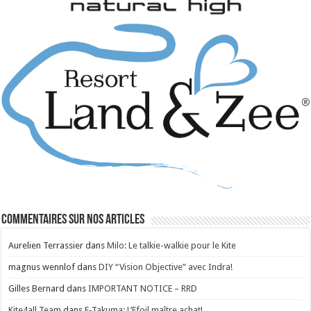
Commentaires sur nos articles
Aurelien Terrassier
dans
Milo: Le talkie-walkie pour le Kite
magnus wennlof
dans
DIY “Vision Objective” avec Indra!
Gilles Bernard
dans
IMPORTANT NOTICE – RRD
Kite4all Team
dans
E-Takuma: L’Efoil maître achat!