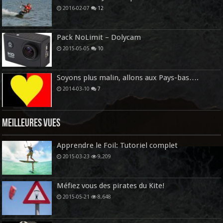
2016-02-07
12
Pack NoLimit – Dolycam
2015-05-05
10
Soyons plus malin, allons aux Pays-bas….
2014-03-10
7
Meilleures vues
Apprendre le Foil: Tutoriel complet
2015-03-23
9,209
Méfiez vous des pirates du Kite!
2015-05-21
8,648