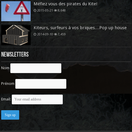
Méfiez vous des pirates du Kite!
2015-05-21
8,648
Kiteurs, surfeurs à vos briques…Pop up house
2014-09-10
7,459
Newsletters
Nom
Prénom
Email: