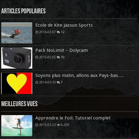
Articles Populaires
Ecole de Kite Jaxsun Sports
2016-02-07
12
Pack NoLimit – Dolycam
2015-05-05
10
Soyons plus malin, allons aux Pays-bas….
2014-03-10
7
Meilleures vues
Apprendre le Foil: Tutoriel complet
2015-03-23
9,209