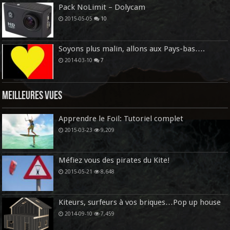
Pack NoLimit – Dolycam
2015-05-05
10
Soyons plus malin, allons aux Pays-bas….
2014-03-10
7
Meilleures vues
Apprendre le Foil: Tutoriel complet
2015-03-23
9,209
Méfiez vous des pirates du Kite!
2015-05-21
8,648
Kiteurs, surfeurs à vos briques…Pop up house
2014-09-10
7,459