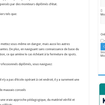
ispensés par des moniteurs diplômés d’état.
tiers tels que:
Mo
Onl
s mettez vous-même en danger, mais aussi les autres
uantes. De plus, en naviguant sans connaissance de base du
Ins
tion, ce qui amène le cas échéant à la fermeture de spots.
Mot
rofessionnels diplômés, vous naviguez:
l n’y a pas d’école opérant à cet endroit, il y a surement une
de mauvais conseils
 une vraie approche pédagogique, du matériel vérifié et
 réfléchi.