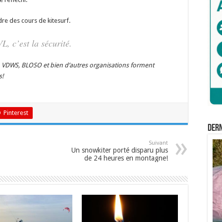
e des cours de kitesurf.
L, c’est la sécurité.
O, VDWS, BLOSO et bien d’autres organisations forment
s!
Pinterest
Der
Suivant
Un snowkiter porté disparu plus
de 24 heures en montagne!