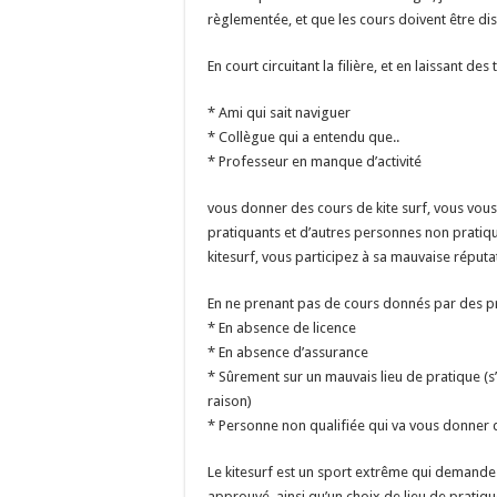
règlementée, et que les cours doivent être d
En court circuitant la filière, et en laissant des 
* Ami qui sait naviguer
* Collègue qui a entendu que..
* Professeur en manque d’activité
vous donner des cours de kite surf, vous vou
pratiquants et d’autres personnes non pratiq
kitesurf, vous participez à sa mauvaise réputa
En ne prenant pas de cours donnés par des p
* En absence de licence
* En absence d’assurance
* Sûrement sur un mauvais lieu de pratique (s’i
raison)
* Personne non qualifiée qui va vous donner 
Le kitesurf est un sport extrême qui demande
approuvé, ainsi qu’un choix de lieu de pratique