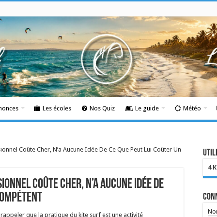
nnonces
Les écoles
Nos Quiz
Le guide
Météo
sionnel Coûte Cher, N’a Aucune Idée De Ce Que Peut Lui Coûter Un
Util
4 
sionnel Coûte Cher, N’a Aucune Idée De
ncompétent
Con
Nom
à rappeler que la pratique du kite surf est une activité