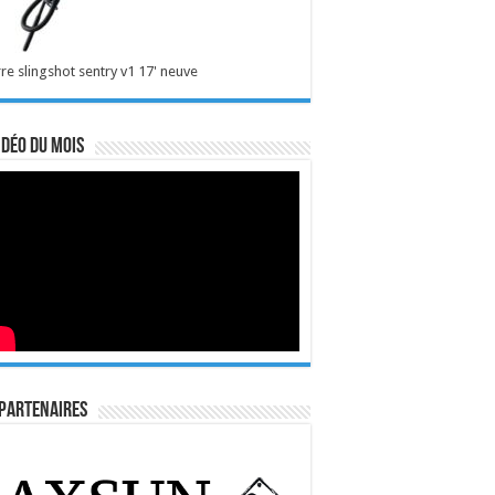
re slingshot sentry v1 17' neuve
idéo du mois
Partenaires