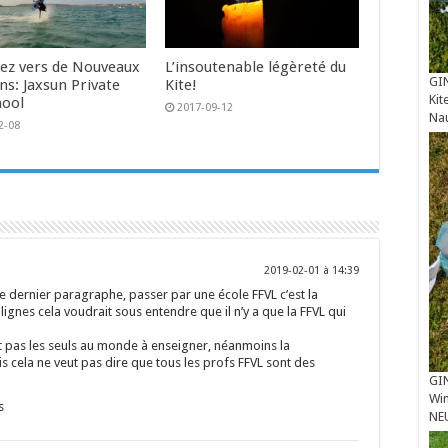
ez vers de Nouveaux
L’insoutenable légèreté du
GIN
ns: Jaxsun Private
Kite!
Kit
hool
2017-09-12
Na
2-08
2019-02-01 à 14:39
le dernier paragraphe, passer par une école FFVL c’est la
s lignes cela voudrait sous entendre que il n’y a que la FFVL qui
t pas les seuls au monde à enseigner, néanmoins la
is cela ne veut pas dire que tous les profs FFVL sont des
GIN
Win
s
NE