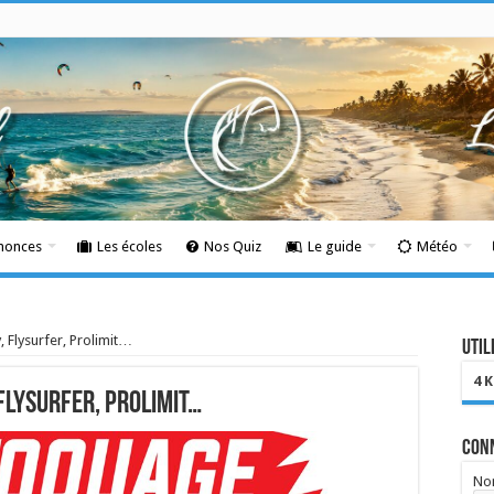
nnonces
Les écoles
Nos Quiz
Le guide
Météo
, Flysurfer, Prolimit…
Util
4 
Flysurfer, Prolimit…
Con
Nom