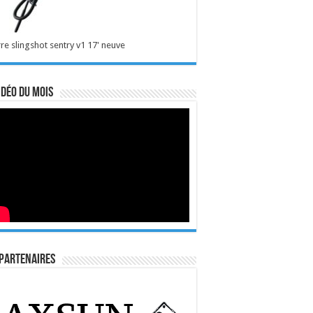
re slingshot sentry v1 17' neuve
idéo du mois
Partenaires