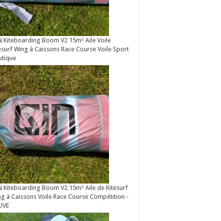
 Kiteboarding Boom V2 15m² Aile Voile
esurf Wing à Caissons Race Course Voile Sport
utique
 Kiteboarding Boom V2 15m² Aile de Kitesurf
g à Caissons Voile Race Course Compétition -
UVE