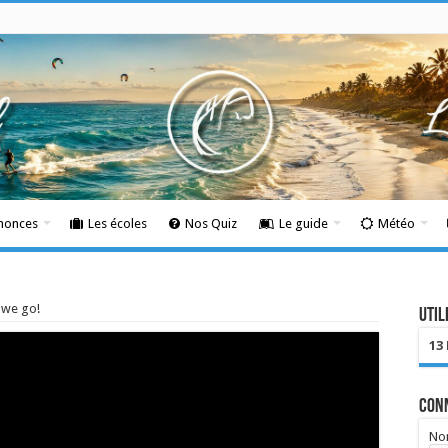
nnonces
Les écoles
Nos Quiz
Le guide
Météo
 we go!
Util
13
Con
Nom