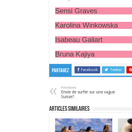
Sensi Graves
Karolina Winkowska
Isabeau Galiart
Bruna Kajiya
Facebook
Twitter
Partagez
Précédent
Envie de surfer sur une vague
Suisse?
Articles similaires