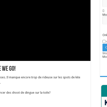
Mo
Onl
Ins
Mot
 we go!
ses. Il manque encore trop de rideuse sur les spots de kite
.
ncer des shoot de dingue sur la toile?