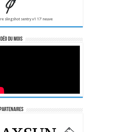
re slingshot sentry v1 17' neuve
idéo du mois
Partenaires