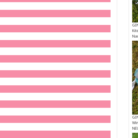
GIN
Kit
Na
GIN
Win
NE