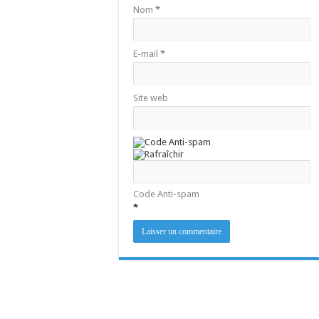
Nom
*
E-mail
*
Site web
Code Anti-spam
*