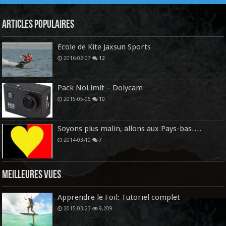
Articles Populaires
Ecole de Kite Jaxsun Sports
2016-02-07
12
Pack NoLimit – Dolycam
2015-05-05
10
Soyons plus malin, allons aux Pays-bas….
2014-03-10
7
Meilleures vues
Apprendre le Foil: Tutoriel complet
2015-03-23
9,209