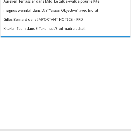
Aurelien Terrassier
dans
Milo: Le talkie-walkie pour le Kite
magnus wennlof
dans
DIY “Vision Objective” avec Indra!
Gilles Bernard
dans
IMPORTANT NOTICE – RRD
Kite4all Team
dans
E-Takuma: L’Efoil maître achat!