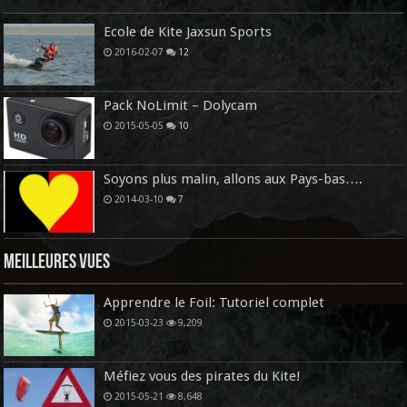
Ecole de Kite Jaxsun Sports
2016-02-07
12
Pack NoLimit – Dolycam
2015-05-05
10
Soyons plus malin, allons aux Pays-bas….
2014-03-10
7
Meilleures vues
Apprendre le Foil: Tutoriel complet
2015-03-23
9,209
Méfiez vous des pirates du Kite!
2015-05-21
8,648