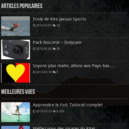
Articles Populaires
Ecole de Kite Jaxsun Sports
2016-02-07
12
Pack NoLimit – Dolycam
2015-05-05
10
Soyons plus malin, allons aux Pays-bas….
2014-03-10
7
Meilleures vues
Apprendre le Foil: Tutoriel complet
2015-03-23
9,209
Méfiez vous des pirates du Kite!