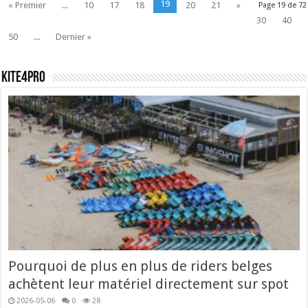
19
« Premier
...
10
17
18
20
21
»
Page 19 de 72
30
40
50
...
Dernier »
Kite4pro
Pourquoi de plus en plus de riders belges
achètent leur matériel directement sur spot
2026-05-06
0
28