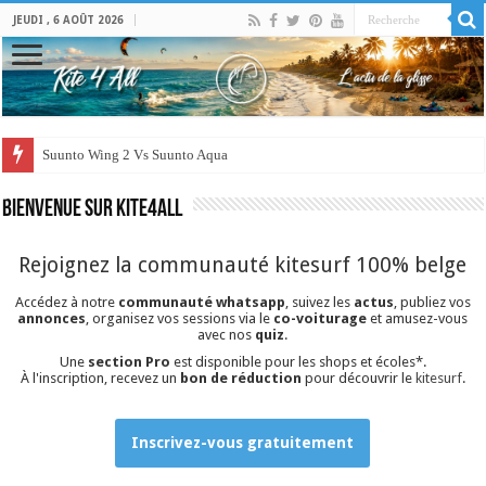
JEUDI , 6 AOÛT 2026
Suunto Wing 2 Vs Suunto Aqua
Bienvenue sur Kite4all
Rejoignez la communauté kitesurf 100% belge
Accédez à notre
communauté whatsapp
, suivez les
actus
, publiez vos
annonces
, organisez vos sessions via le
co-voiturage
et amusez-vous
avec nos
quiz
.
Une
section Pro
est disponible pour les shops et écoles*.
À l'inscription, recevez un
bon de réduction
pour découvrir le
kitesurf
.
Inscrivez-vous gratuitement