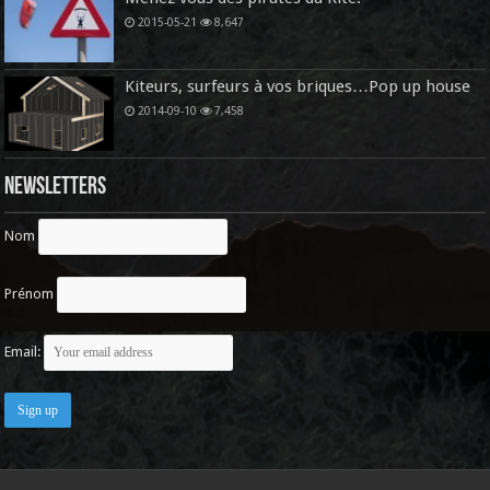
2015-05-21
8,647
Kiteurs, surfeurs à vos briques…Pop up house
2014-09-10
7,458
Newsletters
Nom
Prénom
Email: