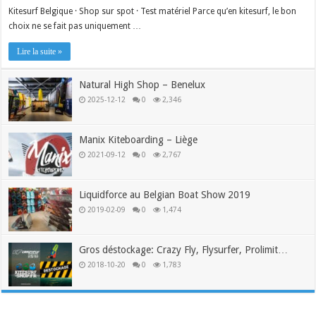
Kitesurf Belgique · Shop sur spot · Test matériel Parce qu’en kitesurf, le bon
choix ne se fait pas uniquement …
Lire la suite »
Natural High Shop – Benelux
2025-12-12
0
2,346
Manix Kiteboarding – Liège
2021-09-12
0
2,767
Liquidforce au Belgian Boat Show 2019
2019-02-09
0
1,474
Gros déstockage: Crazy Fly, Flysurfer, Prolimit…
2018-10-20
0
1,783