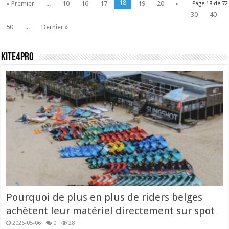
18
« Premier
...
10
16
17
19
20
»
Page 18 de 72
30
40
50
...
Dernier »
Kite4pro
Pourquoi de plus en plus de riders belges
achètent leur matériel directement sur spot
2026-05-06
0
28