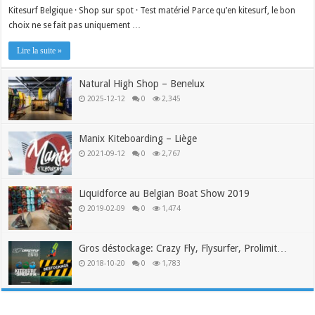
Kitesurf Belgique · Shop sur spot · Test matériel Parce qu’en kitesurf, le bon
choix ne se fait pas uniquement …
Lire la suite »
Natural High Shop – Benelux
2025-12-12
0
2,345
Manix Kiteboarding – Liège
2021-09-12
0
2,767
Liquidforce au Belgian Boat Show 2019
2019-02-09
0
1,474
Gros déstockage: Crazy Fly, Flysurfer, Prolimit…
2018-10-20
0
1,783