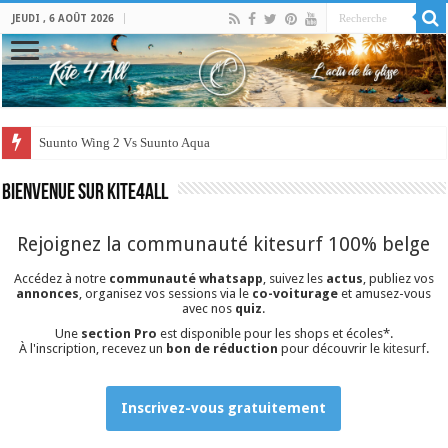
JEUDI , 6 AOÛT 2026
Suunto Wing 2 Vs Suunto Aqua
Bienvenue sur Kite4all
Rejoignez la communauté kitesurf 100% belge
Accédez à notre
communauté whatsapp
, suivez les
actus
, publiez vos
annonces
, organisez vos sessions via le
co-voiturage
et amusez-vous
avec nos
quiz
.
Une
section Pro
est disponible pour les shops et écoles*.
À l'inscription, recevez un
bon de réduction
pour découvrir le
kitesurf
.
Inscrivez-vous gratuitement