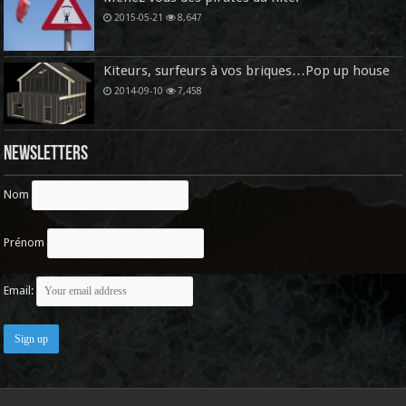
2015-05-21
8,647
Kiteurs, surfeurs à vos briques…Pop up house
2014-09-10
7,458
Newsletters
Nom
Prénom
Email: