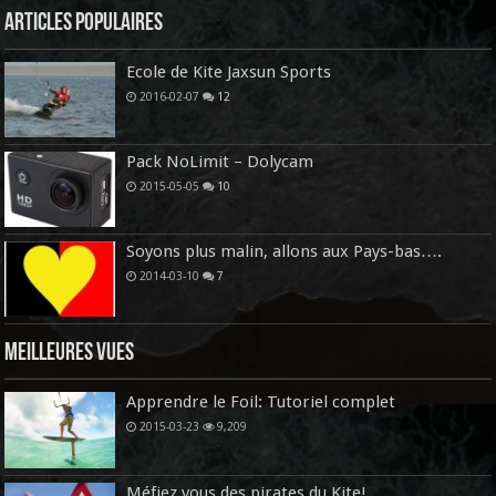
Articles Populaires
Ecole de Kite Jaxsun Sports
2016-02-07
12
Pack NoLimit – Dolycam
2015-05-05
10
Soyons plus malin, allons aux Pays-bas….
2014-03-10
7
Meilleures vues
Apprendre le Foil: Tutoriel complet
2015-03-23
9,209
Méfiez vous des pirates du Kite!