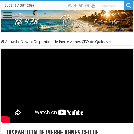
JEUDI , 6 AOÛT 2026
Accueil
»
News
»
Disparition de Pierre Agnes CEO de Quiksilver
Disparition de Pierre Agnes CEO de