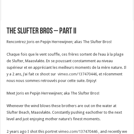
The Slufter Bros – Part II
Rencontrez Joris en Pepijn Herrewijnen; alias The Slufter Bros!
Chaque fois que le vent souffle, ces frères sortent de l’eau à la plage
de Slufter, Maasvlakte. En se poussant constamment au niveau
supérieur et en appréciant les meilleurs moments de la mère nature. Il
y a 2 ans, j’ai fait ce shoot sur
vimeo.com/137470446
, et récemment
nous nous sommes retrouvés pour cette suite. Enjoy!
Meet Joris en Pepijn Herrewijnen; aka The Slufter Bros!
Whenever the wind blows these brothers are out on the water at
Slufter Beach, Maasvlakte. Constantly pushing eachother to the next
level and just enjoying mother nature’s finest moments.
2 years ago I shot this portret
vimeo.com/137470446
, and recently we