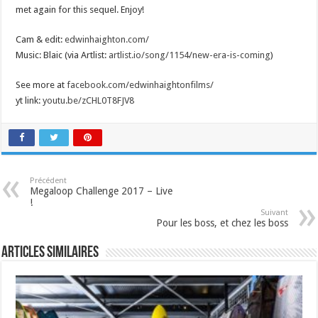
met again for this sequel. Enjoy!
Cam & edit:
edwinhaighton.com/
Music: Blaic (via Artlist:
artlist.io/song/1154/new-era-is-coming
)
See more at
facebook.com/edwinhaightonfilms/
yt link:
youtu.be/zCHL0T8FJV8
Précédent
Megaloop Challenge 2017 – Live
!
Suivant
Pour les boss, et chez les boss
Articles similaires