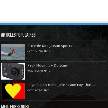
Articles Populaires
Ecole de Kite Jaxsun Sports
2016-02-07
12
Pack NoLimit – Dolycam
2015-05-05
10
Soyons plus malin, allons aux Pays-bas….
2014-03-10
7
Meilleures vues