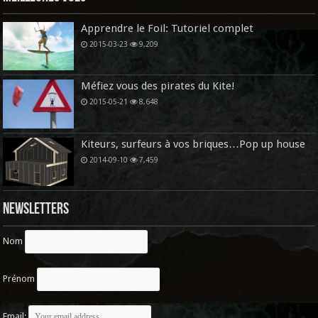
Apprendre le Foil: Tutoriel complet
2015-03-23
9,209
Méfiez vous des pirates du Kite!
2015-05-21
8,648
Kiteurs, surfeurs à vos briques…Pop up house
2014-09-10
7,459
Newsletters
Nom
Prénom
Email: