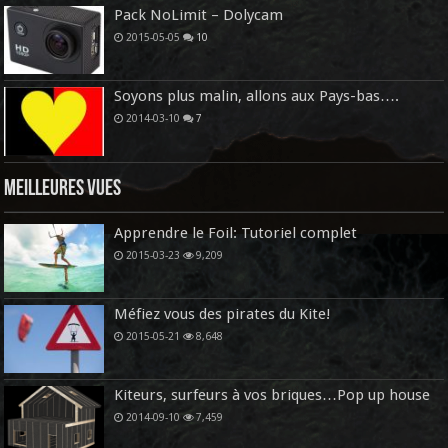
Pack NoLimit – Dolycam
2015-05-05
10
Soyons plus malin, allons aux Pays-bas….
2014-03-10
7
Meilleures vues
Apprendre le Foil: Tutoriel complet
2015-03-23
9,209
Méfiez vous des pirates du Kite!
2015-05-21
8,648
Kiteurs, surfeurs à vos briques…Pop up house
2014-09-10
7,459