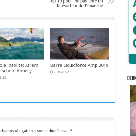
Top 10 pour “ne pas” être un
Kitesurfeur du Dimanche
ole insolite: Xtrem
Barre Liquidforce Amp 2019
rfschool Annecy
2019-07-27
Der
2-22
 champs obligatoires sont indiqués avec
*