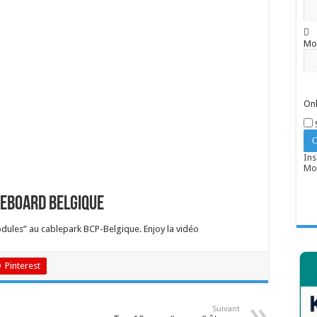
Mo
Onl
Ins
Mot
keboard Belgique
ules” au cablepark BCP-Belgique. Enjoy la vidéo
Pinterest
Suivant