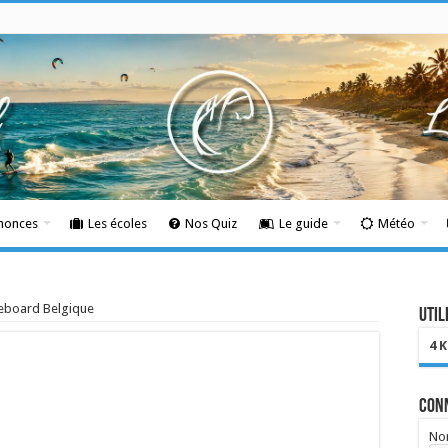
nnonces
Les écoles
Nos Quiz
Le guide
Météo
keboard Belgique
Util
4 
Con
Nom