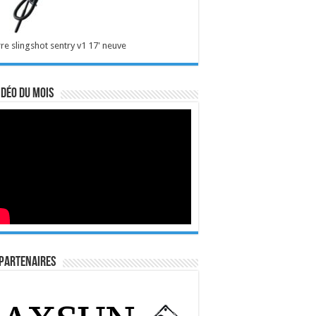
re slingshot sentry v1 17' neuve
idéo du mois
Partenaires