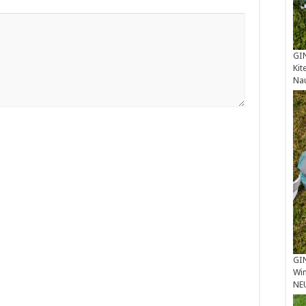
GIN
Kit
Na
GIN
Win
NE