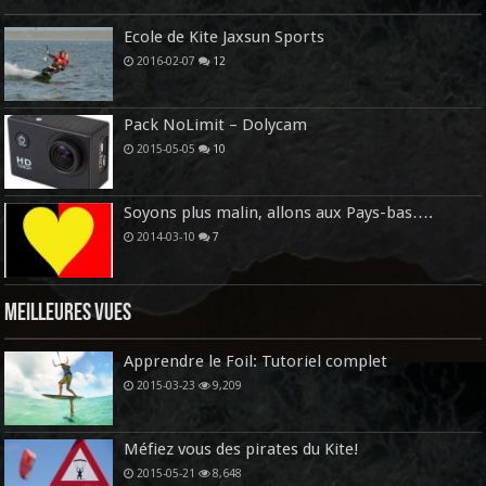
Ecole de Kite Jaxsun Sports
2016-02-07
12
Pack NoLimit – Dolycam
2015-05-05
10
Soyons plus malin, allons aux Pays-bas….
2014-03-10
7
Meilleures vues
Apprendre le Foil: Tutoriel complet
2015-03-23
9,209
Méfiez vous des pirates du Kite!
2015-05-21
8,648