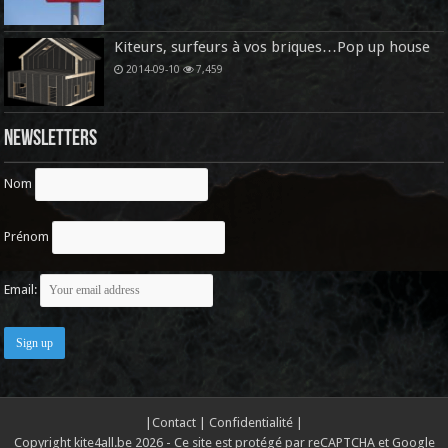
Kiteurs, surfeurs à vos briques…Pop up house
2014-09-10
7,459
Newsletters
Nom
Prénom
Email:
|
Contact
|
Confidentialité
|
Copyright kite4all.be 2026 - Ce site est protégé par reCAPTCHA et Google