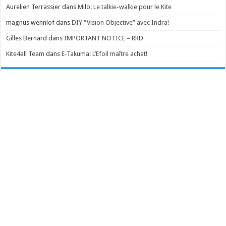
Aurelien Terrassier
dans
Milo: Le talkie-walkie pour le Kite
magnus wennlof
dans
DIY “Vision Objective” avec Indra!
Gilles Bernard
dans
IMPORTANT NOTICE – RRD
Kite4all Team
dans
E-Takuma: L’Efoil maître achat!