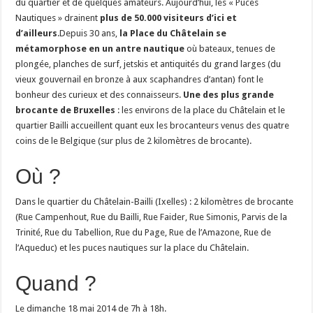
du quartier et de quelques amateurs. Aujourd’hui, les « Puces
Nautiques » drainent
plus de 50.000 visiteurs d’ici et
d’ailleurs
.Depuis 30 ans,
la Place du Châtelain se
métamorphose en un antre nautique
où bateaux, tenues de
plongée, planches de surf, jetskis et antiquités du grand larges (du
vieux gouvernail en bronze à aux scaphandres d’antan) font le
bonheur des curieux et des connaisseurs.
Une des plus grande
brocante de Bruxelles
: les environs de la place du Châtelain et le
quartier Bailli accueillent quant eux les brocanteurs venus des quatre
coins de le Belgique (sur plus de 2 kilomètres de brocante).
Où ?
Dans le quartier du Châtelain-Bailli (Ixelles) : 2 kilomètres de brocante
(Rue Campenhout, Rue du Bailli, Rue Faider, Rue Simonis, Parvis de la
Trinité, Rue du Tabellion, Rue du Page, Rue de l’Amazone, Rue de
l’Aqueduc) et les puces nautiques sur la place du Châtelain.
Quand ?
Le dimanche 18 mai 2014 de 7h à 18h.