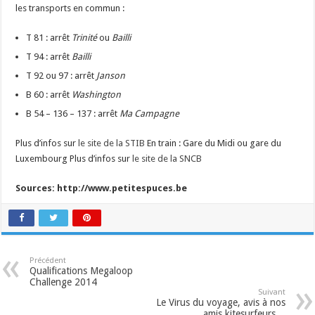
les transports en commun :
T 81 : arrêt
Trinité
ou
Bailli
T 94 : arrêt
Bailli
T 92 ou 97 : arrêt
Janson
B 60 : arrêt
Washington
B 54 – 136 – 137 : arrêt
Ma Campagne
Plus d’infos sur
le site de la STIB
En train : Gare du Midi ou gare du
Luxembourg Plus d’infos sur
le site de la SNCB
Sources: http://www.petitespuces.be
Précédent
Qualifications Megaloop
Challenge 2014
Suivant
Le Virus du voyage, avis à nos
amis kitesurfeurs…