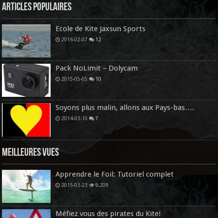
Articles Populaires
Ecole de Kite Jaxsun Sports
2016-02-07
12
Pack NoLimit – Dolycam
2015-05-05
10
Soyons plus malin, allons aux Pays-bas….
2014-03-10
7
Meilleures vues
Apprendre le Foil: Tutoriel complet
2015-03-23
9,209
Méfiez vous des pirates du Kite!