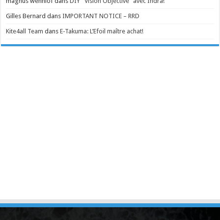
magnus wennlof
dans
DIY “Vision Objective” avec Indra!
Gilles Bernard
dans
IMPORTANT NOTICE – RRD
Kite4all Team
dans
E-Takuma: L’Efoil maître achat!