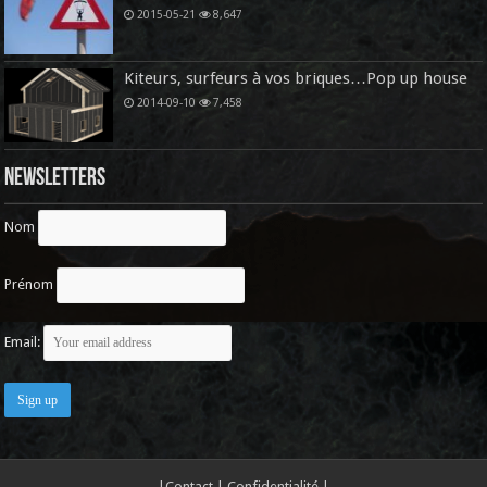
2015-05-21
8,647
Kiteurs, surfeurs à vos briques…Pop up house
2014-09-10
7,458
Newsletters
Nom
Prénom
Email:
|
Contact
|
Confidentialité
|