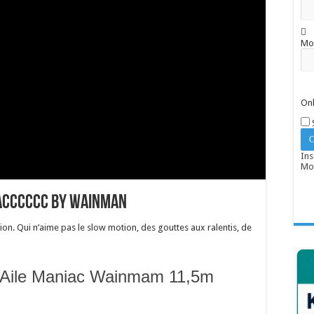
Mo
Onl
Ins
Mot
iacccccc by Wainman
ion. Qui n’aime pas le slow motion, des gouttes aux ralentis, de
Aile Maniac Wainmam 11,5m