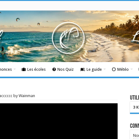
nnonces
Les écoles
Nos Quiz
Le guide
Météo
acccccc by Wainman
Util
3 
Con
Nom