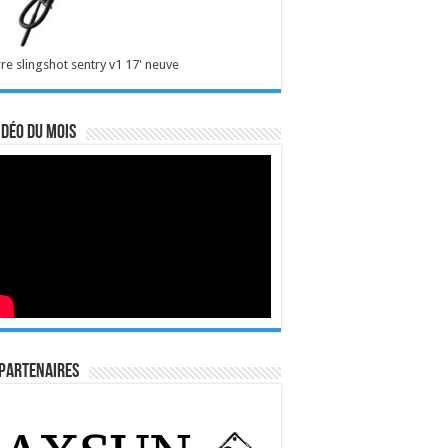
re slingshot sentry v1 17' neuve
idéo du mois
Partenaires