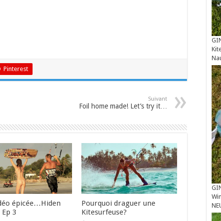
GIN
Kit
Na
Pinterest
Suivant
Foil home made! Let’s try it…
GIN
Win
déo épicée…Hiden
Pourquoi draguer une
NE
 Ep 3
Kitesurfeuse?