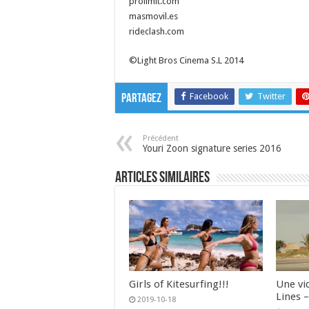
prolimit.com
masmovil.es
rideclash.com
©Light Bros Cinema S.L 2014
Facebook
Twitter
Partagez
Précédent
Youri Zoon signature series 2016
Articles similaires
Girls of Kitesurfing!!!
Une vi
Lines –
2019-10-18