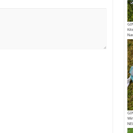
GIN
Kit
Na
GIN
Win
NE