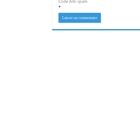
Code Anti-spam
*