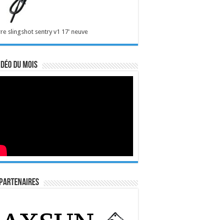
re slingshot sentry v1 17' neuve
idéo du mois
Partenaires