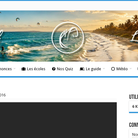
nnonces
Les écoles
Nos Quiz
Le guide
Météo
2016
Util
6 
Con
Nom