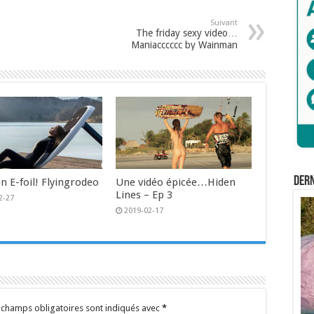
Suivant
The friday sexy video…
Maniacccccc by Wainman
Der
n E-foil! Flyingrodeo
Une vidéo épicée…Hiden
Lines – Ep 3
2-27
2019-02-17
 champs obligatoires sont indiqués avec
*