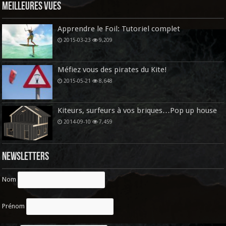
Meilleures vues
Apprendre le Foil: Tutoriel complet
2015-03-23
9,209
Méfiez vous des pirates du Kite!
2015-05-21
8,648
Kiteurs, surfeurs à vos briques…Pop up house
2014-09-10
7,459
Newsletters
Nom
Prénom