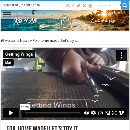
VENDREDI , 7 AOÛT 2026
Accueil
»
News
»
Foil home made! Let’s try it…
Foil home made! Let’s try it…