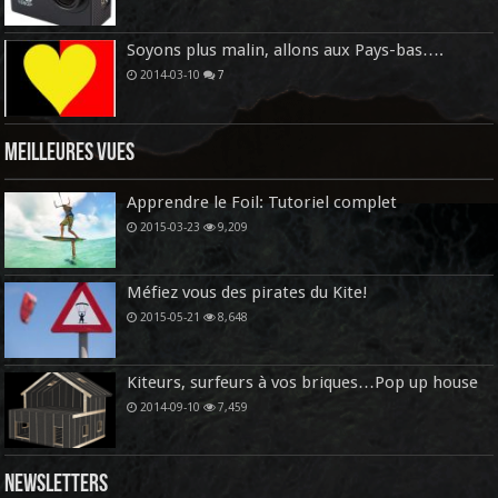
Soyons plus malin, allons aux Pays-bas….
2014-03-10
7
Meilleures vues
Apprendre le Foil: Tutoriel complet
2015-03-23
9,209
Méfiez vous des pirates du Kite!
2015-05-21
8,648
Kiteurs, surfeurs à vos briques…Pop up house
2014-09-10
7,459
Newsletters