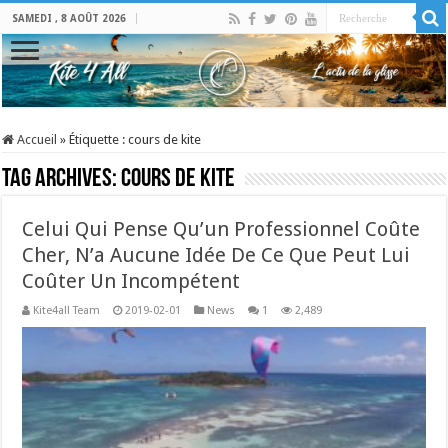
SAMEDI , 8 AOÛT 2026
Accueil
»
Étiquette :
cours de kite
Tag Archives:
cours de kite
Celui Qui Pense Qu’un Professionnel Coûte
Cher, N’a Aucune Idée De Ce Que Peut Lui
Coûter Un Incompétent
Kite4all Team
2019-02-01
News
1
2,489