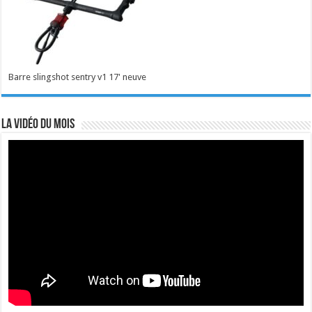
Barre slingshot sentry v1 17' neuve
La vidéo du mois