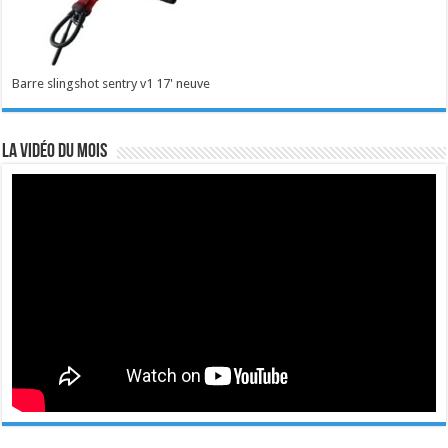
Barre slingshot sentry v1 17' neuve
La vidéo du mois