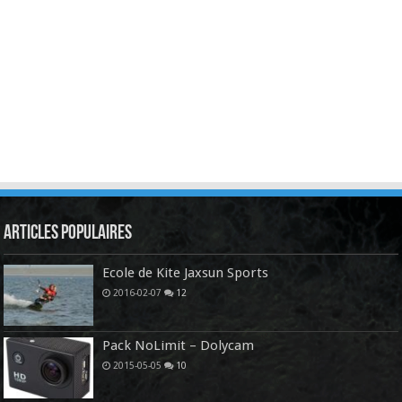
Articles Populaires
Ecole de Kite Jaxsun Sports
2016-02-07
12
Pack NoLimit – Dolycam
2015-05-05
10