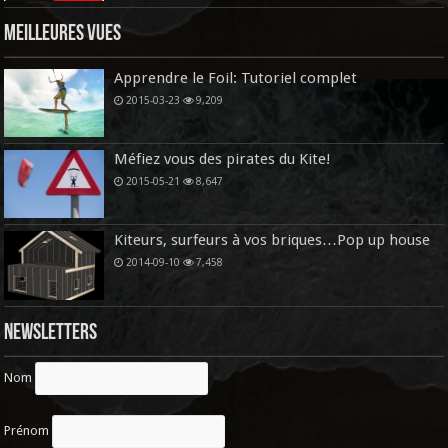
Meilleures vues
Apprendre le Foil: Tutoriel complet
2015-03-23
9,209
Méfiez vous des pirates du Kite!
2015-05-21
8,647
Kiteurs, surfeurs à vos briques…Pop up house
2014-09-10
7,458
Newsletters
Nom
Prénom