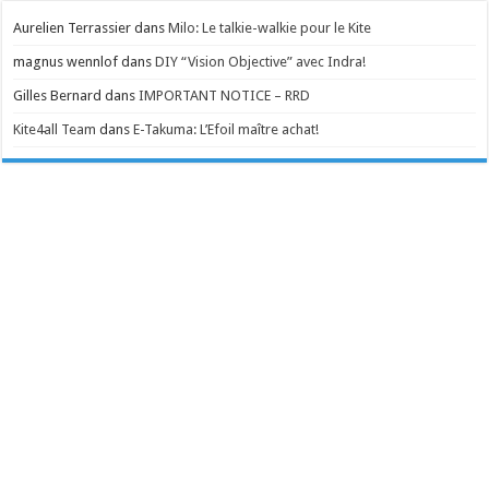
Aurelien Terrassier
dans
Milo: Le talkie-walkie pour le Kite
magnus wennlof
dans
DIY “Vision Objective” avec Indra!
Gilles Bernard
dans
IMPORTANT NOTICE – RRD
Kite4all Team
dans
E-Takuma: L’Efoil maître achat!