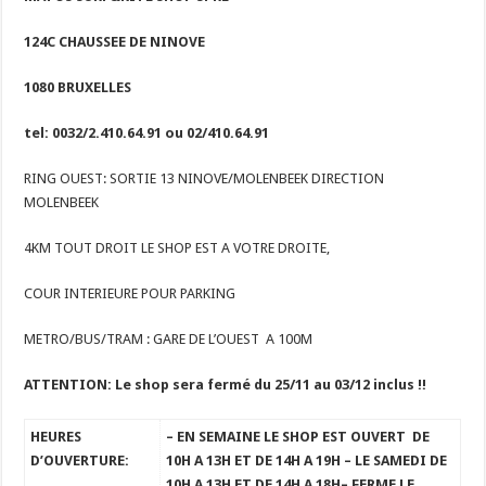
124C CHAUSSEE DE NINOVE
1080 BRUXELLES
tel: 0032/2.410.64.91 ou 02/410.64.91
RING OUEST: SORTIE 13 NINOVE/MOLENBEEK DIRECTION
MOLENBEEK
4KM TOUT DROIT LE SHOP EST A VOTRE DROITE,
COUR INTERIEURE POUR PARKING
METRO/BUS/TRAM : GARE DE L’OUEST A 100M
ATTENTION: Le shop sera fermé du 25/11 au 03/12 inclus !!
HEURES
– EN SEMAINE LE SHOP EST OUVERT
DE
D’OUVERTURE:
10H A 13H ET DE 14H A 19H
– LE SAMEDI DE
10H A 13H ET DE 14H A 18H
– FERME LE