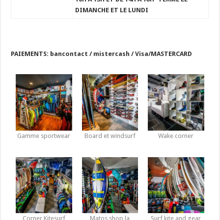
DIMANCHE ET LE LUNDI
PAIEMENTS: bancontact / mistercash / Visa/MASTERCARD
Gamme sportwear
Board et windsurf
Wake corner
Corner Kitesurf
Matos shop la
Surf kite and gear