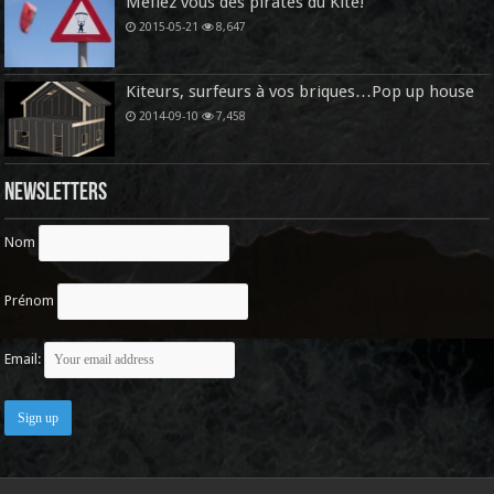
Méfiez vous des pirates du Kite!
2015-05-21
8,647
Kiteurs, surfeurs à vos briques…Pop up house
2014-09-10
7,458
Newsletters
Nom
Prénom
Email: