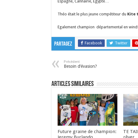
Espagne, Cannairie, Egypte…
Théo était le plus jeune compétiteur du
Kite 
Egalement champion départemental en windsurf
Facebook
Twitter
Partagez
Précédent
Besoin d’évasion?
Articles similaires
Future graine de champion:
TE TAI
Jeremy Burlando
rêver