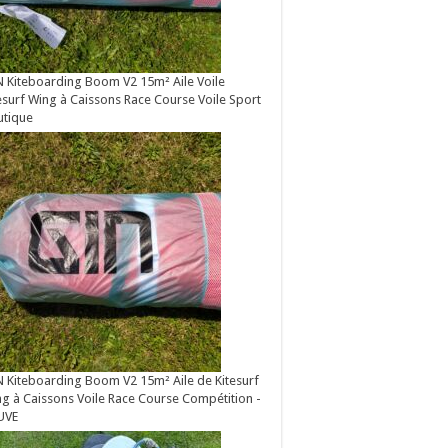
 Kiteboarding Boom V2 15m² Aile Voile
esurf Wing à Caissons Race Course Voile Sport
utique
 Kiteboarding Boom V2 15m² Aile de Kitesurf
g à Caissons Voile Race Course Compétition -
UVE