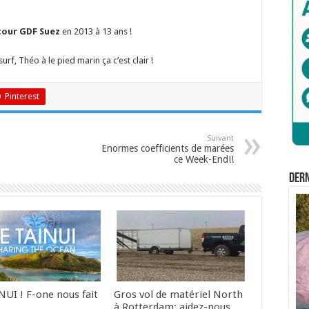
tour GDF Suez
en 2013 à 13 ans !
, Théo à le pied marin ça c’est clair !
Pinterest
Suivant
Enormes coefficients de marées
ce Week-End!!
Der
NUI ! F-one nous fait
Gros vol de matériel North
…
à Rotterdam: aidez-nous