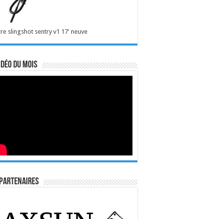
re slingshot sentry v1 17' neuve
idéo du mois
Partenaires