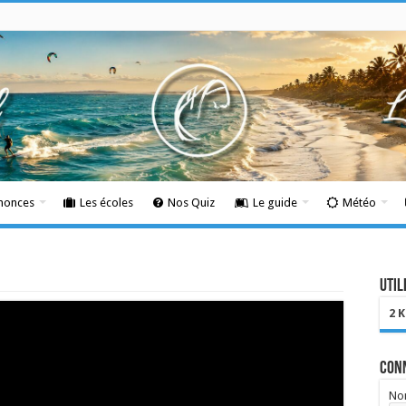
nnonces
Les écoles
Nos Quiz
Le guide
Météo
Util
2 
Con
Nom