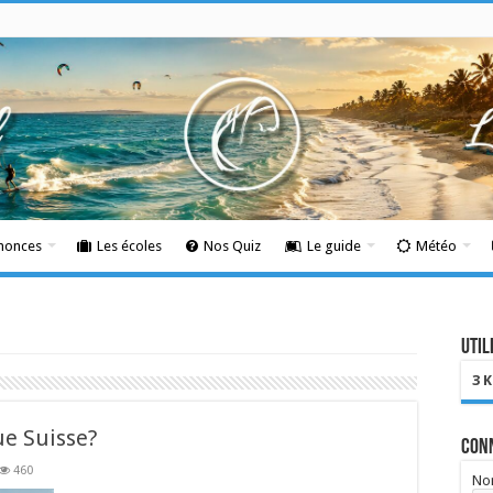
nnonces
Les écoles
Nos Quiz
Le guide
Météo
Util
3 
ue Suisse?
Con
460
Nom