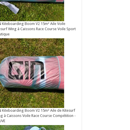
 Kiteboarding Boom V2 15m² Aile Voile
esurf Wing à Caissons Race Course Voile Sport
utique
 Kiteboarding Boom V2 15m² Aile de Kitesurf
g à Caissons Voile Race Course Compétition -
UVE