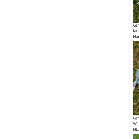
GIN
Kit
Na
GIN
Win
NE