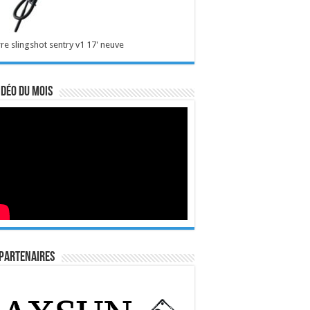
re slingshot sentry v1 17' neuve
idéo du mois
Partenaires