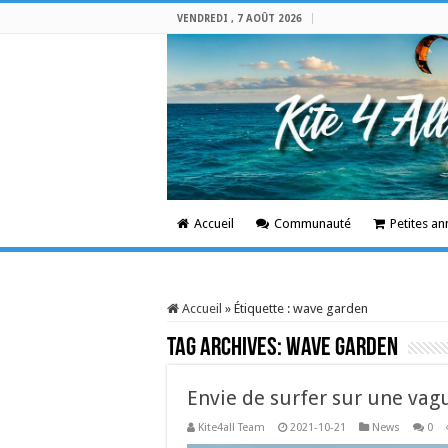
VENDREDI , 7 AOÛT 2026
Accueil
Communauté
Petites a
Accueil
»
Étiquette :
wave garden
Tag Archives:
wave garden
Envie de surfer sur une vag
Kite4all Team
2021-10-21
News
0