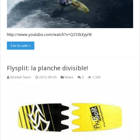
http://www.youtube.com/watch?v=QZSIk3yyi9I
Lire la suite »
Flysplit: la planche divisible!
Kite4all Team
2013-09-05
News
0
1,503