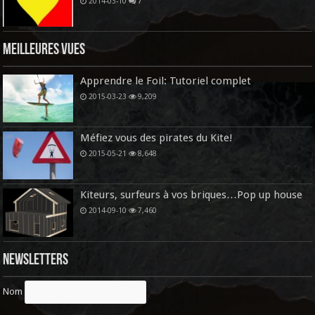
2014-03-10
7
Meilleures vues
Apprendre le Foil: Tutoriel complet
2015-03-23
9,209
Méfiez vous des pirates du Kite!
2015-05-21
8,648
Kiteurs, surfeurs à vos briques…Pop up house
2014-09-10
7,460
Newsletters
Nom