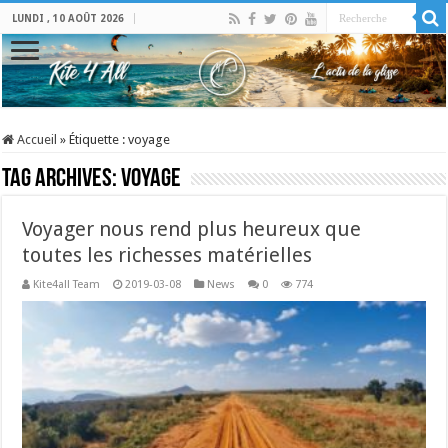
LUNDI , 10 AOÛT 2026
Accueil
»
Étiquette :
voyage
Tag Archives:
voyage
Voyager nous rend plus heureux que
toutes les richesses matérielles
Kite4all Team
2019-03-08
News
0
774