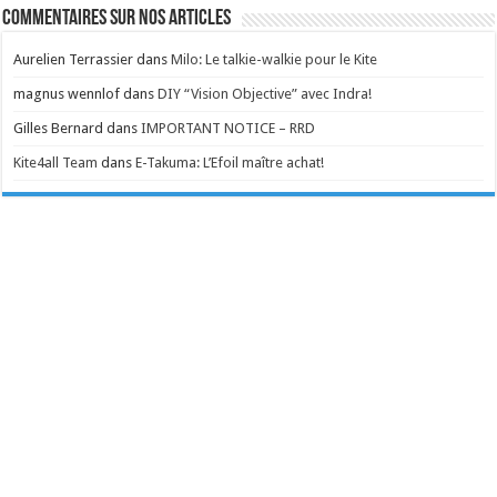
Commentaires sur nos articles
Aurelien Terrassier
dans
Milo: Le talkie-walkie pour le Kite
magnus wennlof
dans
DIY “Vision Objective” avec Indra!
Gilles Bernard
dans
IMPORTANT NOTICE – RRD
Kite4all Team
dans
E-Takuma: L’Efoil maître achat!