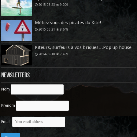
2015-03-23
9,209
Méfiez vous des pirates du Kite!
2015-05-21
8,648
Kiteurs, surfeurs à vos briques…Pop up house
2014-09-10
7,459
Newsletters
Nom
Prénom
Email: