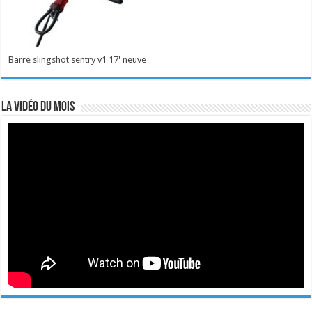
Barre slingshot sentry v1 17' neuve
La vidéo du mois