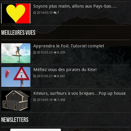
Soyons plus malin, allons aux Pays-bas….
2014-03-10
7
Meilleures vues
Apprendre le Foil: Tutoriel complet
2015-03-23
9,209
Méfiez vous des pirates du Kite!
2015-05-21
8,647
Kiteurs, surfeurs à vos briques…Pop up house
2014-09-10
7,458
Newsletters