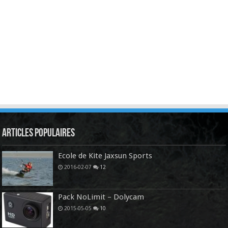
Articles Populaires
Ecole de Kite Jaxsun Sports
2016-02-07
12
Pack NoLimit – Dolycam
2015-05-05
10