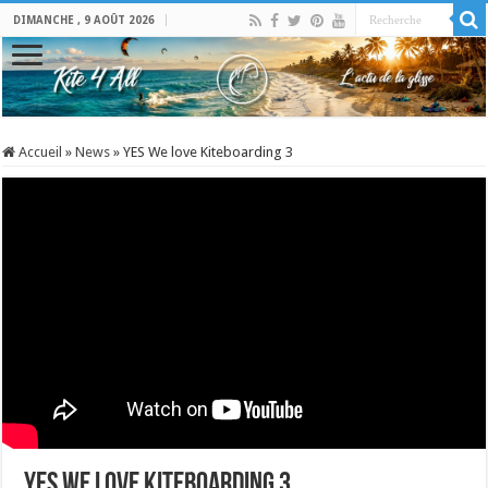
DIMANCHE , 9 AOÛT 2026
Accueil
»
News
»
YES We love Kiteboarding 3
YES We love Kiteboarding 3