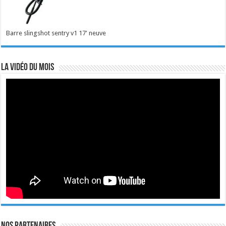
Barre slingshot sentry v1 17' neuve
La vidéo du mois