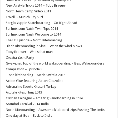
New Airstyle Tricks 2014 – Toby Braeuer
North Team Camp Video 2011
O’Neill – Munich City Surf
Sergio Yuppie Skateboarding – Go Right Ahead
Surfmix.com Naish Twin Tips 2014
Surfmix.com Naish Welcome to 2014
The US Episode – North Kiteboarding
Blade Kiteboarding in Sinai – When the wind blows
Toby Braeuer – Who’s that man
Croatia Yacht Party
Gwake.net Top of the world wakeboarding – Best Wakeboarders
Compilation – Episode 3
F-one kiteboading – Marie Switala 2015
Action Glue featuring Airton Cozzolino
Adrenaline Sports Kitesurf Turkey
Aitutaki Kitesurfing 2013
Cristian Calcagno – Amazing Sandboarding in Chile
Arambol Carnival 2014 India
North Kiteboarding – Awesome kiteboard trips Pushing The limits
One day at Goa – Back to India