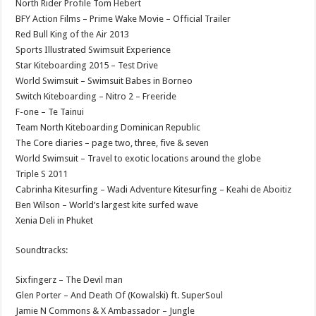
North Rider Profile Tom Hebert
BFY Action Films – Prime Wake Movie – Official Trailer
Red Bull King of the Air 2013
Sports Illustrated Swimsuit Experience
Star Kiteboarding 2015 – Test Drive
World Swimsuit – Swimsuit Babes in Borneo
Switch Kiteboarding – Nitro 2 – Freeride
F-one – Te Tainui
Team North Kiteboarding Dominican Republic
The Core diaries – page two, three, five & seven
World Swimsuit – Travel to exotic locations around the globe
Triple S 2011
Cabrinha Kitesurfing – Wadi Adventure Kitesurfing – Keahi de Aboitiz
Ben Wilson – World’s largest kite surfed wave
Xenia Deli in Phuket
Soundtracks:
Sixfingerz – The Devil man
Glen Porter – And Death Of (Kowalski) ft. SuperSoul
Jamie N Commons & X Ambassador – Jungle