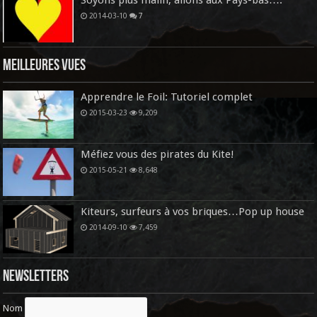
Soyons plus malin, allons aux Pays-bas….
2014-03-10
7
Meilleures vues
Apprendre le Foil: Tutoriel complet
2015-03-23
9,209
Méfiez vous des pirates du Kite!
2015-05-21
8,648
Kiteurs, surfeurs à vos briques…Pop up house
2014-09-10
7,459
Newsletters
Nom