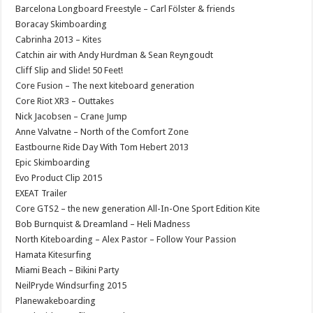
Barcelona Longboard Freestyle – Carl Fölster & friends
Boracay Skimboarding
Cabrinha 2013 – Kites
Catchin air with Andy Hurdman & Sean Reyngoudt
Cliff Slip and Slide! 50 Feet!
Core Fusion – The next kiteboard generation
Core Riot XR3 – Outtakes
Nick Jacobsen – Crane Jump
Anne Valvatne – North of the Comfort Zone
Eastbourne Ride Day With Tom Hebert 2013
Epic Skimboarding
Evo Product Clip 2015
EXEAT Trailer
Core GTS2 – the new generation All-In-One Sport Edition Kite
Bob Burnquist & Dreamland – Heli Madness
North Kiteboarding – Alex Pastor – Follow Your Passion
Hamata Kitesurfing
Miami Beach – Bikini Party
NeilPryde Windsurfing 2015
Planewakeboarding