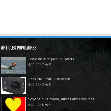
Articles Populaires
Ecole de Kite Jaxsun Sports
2016-02-07
12
Pack NoLimit – Dolycam
2015-05-05
10
Soyons plus malin, allons aux Pays-bas….
2014-03-10
7