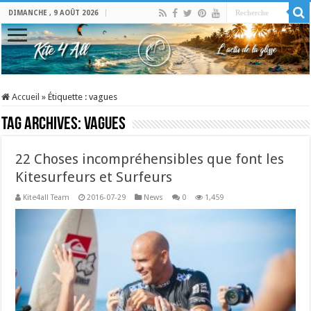
DIMANCHE , 9 AOÛT 2026
Accueil
»
Étiquette :
vagues
Tag Archives:
vagues
22 Choses incompréhensibles que font les
Kitesurfeurs et Surfeurs
Kite4all Team
2016-07-29
News
0
1,459