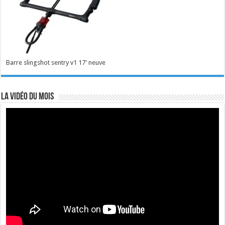
Barre slingshot sentry v1 17' neuve
La vidéo du mois