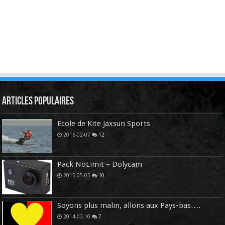
Articles Populaires
Ecole de Kite Jaxsun Sports
2016-02-07
12
Pack NoLimit – Dolycam
2015-05-05
10
Soyons plus malin, allons aux Pays-bas….
2014-03-10
7