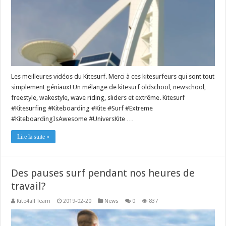
Les meilleures vidéos du Kitesurf. Merci à ces kitesurfeurs qui sont tout
simplement géniaux! Un mélange de kitesurf oldschool, newschool,
freestyle, wakestyle, wave riding, sliders et extrême. Kitesurf
#Kitesurfing #Kiteboarding #Kite #Surf #Extreme
#KiteboardingIsAwesome #UniversKite …
Lire la suite »
Des pauses surf pendant nos heures de
travail?
Kite4all Team
2019-02-20
News
0
837