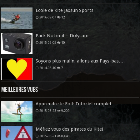
Ecole de Kite Jaxsun Sports
2016-02-07
12
Pack NoLimit – Dolycam
2015-05-05
10
Soyons plus malin, allons aux Pays-bas….
2014-03-10
7
Meilleures vues
Apprendre le Foil: Tutoriel complet
2015-03-23
9,209
Méfiez vous des pirates du Kite!
2015-05-21
8,648