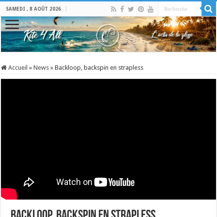
SAMEDI , 8 AOÛT 2026
Accueil
»
News
»
Backloop, backspin en strapless
Backloop, backspin en strapless