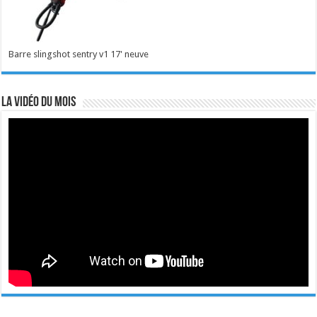
Barre slingshot sentry v1 17' neuve
La vidéo du mois