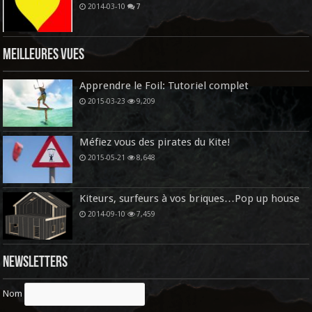
2014-03-10
7
Meilleures vues
Apprendre le Foil: Tutoriel complet
2015-03-23
9,209
Méfiez vous des pirates du Kite!
2015-05-21
8,648
Kiteurs, surfeurs à vos briques…Pop up house
2014-09-10
7,459
Newsletters
Nom