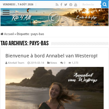
VENDREDI , 7 AOÛT 2026
Accueil
»
Étiquette :
pays-bas
Tag Archives:
pays-bas
Bienvenue à bord Annabel van Westerop!
Kite4all Team
2019-03-14
News
0
1,373