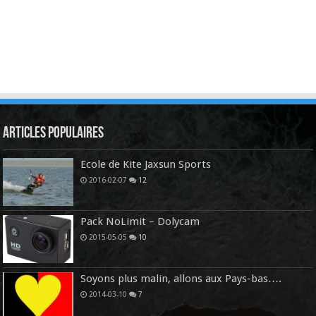
Articles Populaires
Ecole de Kite Jaxsun Sports
2016-02-07
12
Pack NoLimit – Dolycam
2015-05-05
10
Soyons plus malin, allons aux Pays-bas….
2014-03-10
7