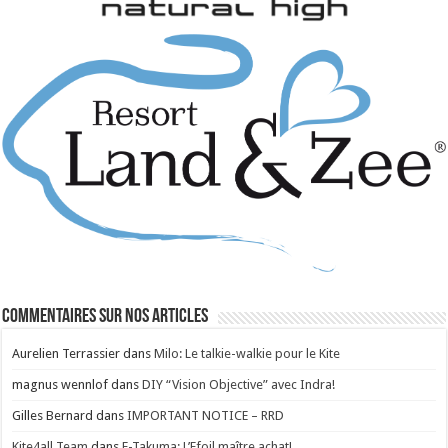
Commentaires sur nos articles
Aurelien Terrassier
dans
Milo: Le talkie-walkie pour le Kite
magnus wennlof
dans
DIY “Vision Objective” avec Indra!
Gilles Bernard
dans
IMPORTANT NOTICE – RRD
Kite4all Team
dans
E-Takuma: L’Efoil maître achat!