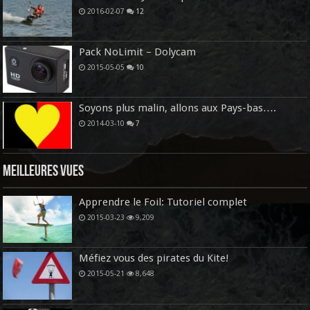
2016-02-07
12
Pack NoLimit – Dolycam
2015-05-05
10
Soyons plus malin, allons aux Pays-bas….
2014-03-10
7
Meilleures vues
Apprendre le Foil: Tutoriel complet
2015-03-23
9,209
Méfiez vous des pirates du Kite!
2015-05-21
8,648