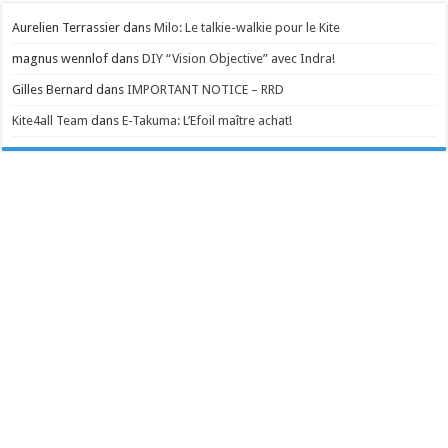
Aurelien Terrassier
dans
Milo: Le talkie-walkie pour le Kite
magnus wennlof
dans
DIY “Vision Objective” avec Indra!
Gilles Bernard
dans
IMPORTANT NOTICE – RRD
Kite4all Team
dans
E-Takuma: L’Efoil maître achat!