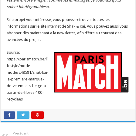
restent encore à régler, comme les emballages. Je voudrais qu’ils
soient biodégradables
».
Si le projet vous intéresse, vous pouvez retrouver toutes les
informations sur le site
internet de Shak & Kai
. Vous pouvez aussi vous
abonner dès maintenant à la newsletter, afin d’être au courant des
avancées du projet.
Source:
https://parismatch.be/li
festyle/mode-
mode/248581/shak-kai-
la-premiere-marque-
de-vetements-belge-a-
partir-de-fibres-100-
recyclees
Précédent