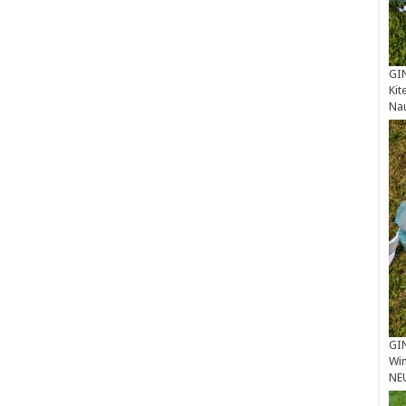
GIN
Kit
Na
GIN
Win
NE