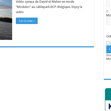
Vidéo sympa de David et Melvin en mode
“Modules” au cablepark BCP-Belgique. Enjoy la
vidéo
Mo
Lire la suite »
Onl
Ins
Mot