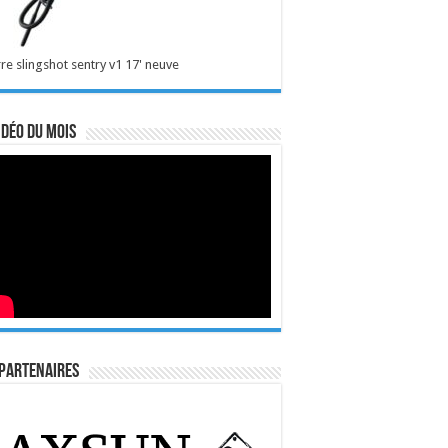
re slingshot sentry v1 17' neuve
idéo du mois
Partenaires