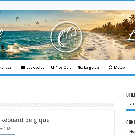
nnonces
Les écoles
Nos Quiz
Le guide
Météo
Util
2 
akeboard Belgique
Con
2,184
Nom