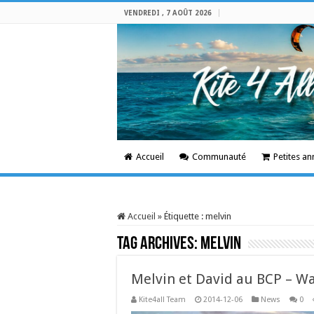
VENDREDI , 7 AOÛT 2026
Accueil
Communauté
Petites a
Accueil
»
Étiquette :
melvin
Tag Archives:
melvin
Melvin et David au BCP – W
Kite4all Team
2014-12-06
News
0