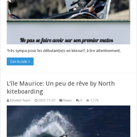
Très sympa pour les débutant(e)s en kitesurf, à lire attentivement.
Lire la suite »
L’île Maurice: Un peu de rêve by North
kiteboarding
Kite4all Team
2013-11-07
News
0
1,175