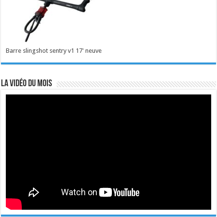
Barre slingshot sentry v1 17' neuve
La vidéo du mois