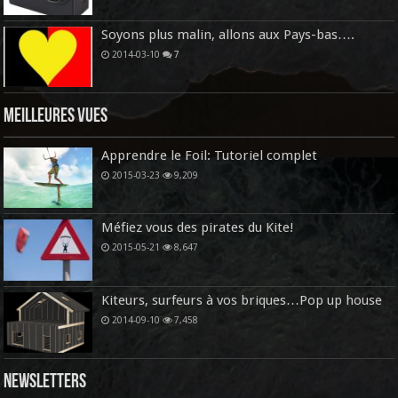
Soyons plus malin, allons aux Pays-bas….
2014-03-10
7
Meilleures vues
Apprendre le Foil: Tutoriel complet
2015-03-23
9,209
Méfiez vous des pirates du Kite!
2015-05-21
8,647
Kiteurs, surfeurs à vos briques…Pop up house
2014-09-10
7,458
Newsletters