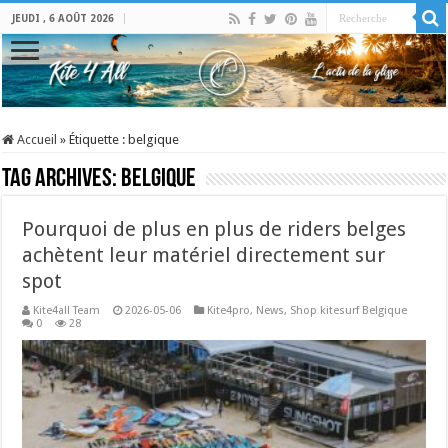
JEUDI , 6 AOÛT 2026
Accueil
»
Étiquette :
belgique
Tag Archives:
belgique
Pourquoi de plus en plus de riders belges
achètent leur matériel directement sur
spot
Kite4all Team
2026-05-06
Kite4pro
,
News
,
Shop kitesurf Belgique
0
28