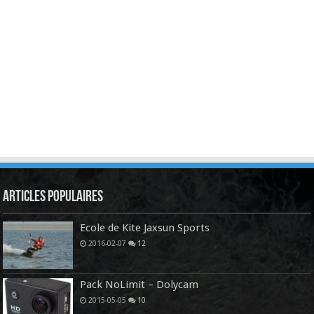
Articles Populaires
Ecole de Kite Jaxsun Sports
2016-02-07
12
Pack NoLimit – Dolycam
2015-05-05
10