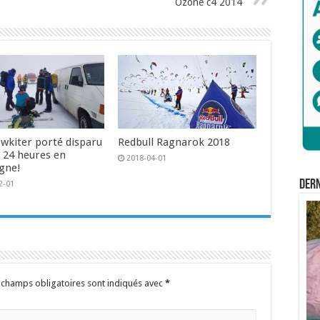
Ozone c4 2014
wkiter porté disparu
Redbull Ragnarok 2018
e 24 heures en
2018-04-01
gne!
Der
2-01
 champs obligatoires sont indiqués avec
*