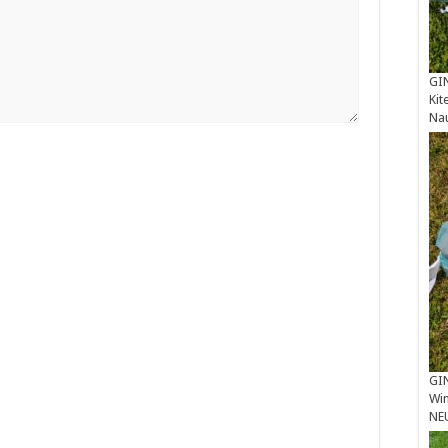
GIN
Kit
Na
GIN
Win
NE