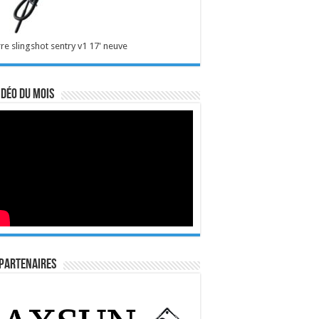
re slingshot sentry v1 17' neuve
idéo du mois
Partenaires