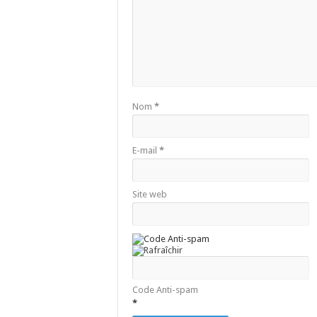
Nom
*
E-mail
*
Site web
Code Anti-spam
*