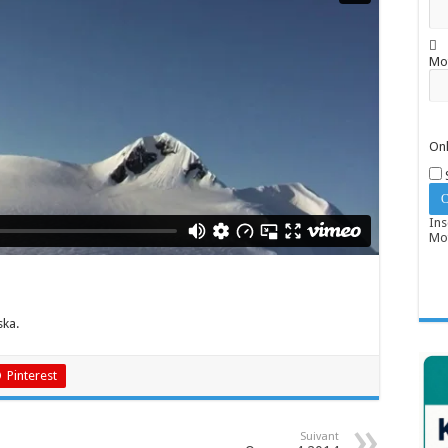
Mo
Onl
Ins
Mot
ska.
Pinterest
Suivant