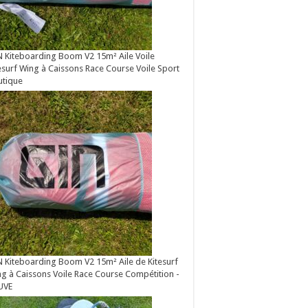
 Kiteboarding Boom V2 15m² Aile Voile
esurf Wing à Caissons Race Course Voile Sport
utique
 Kiteboarding Boom V2 15m² Aile de Kitesurf
g à Caissons Voile Race Course Compétition -
UVE