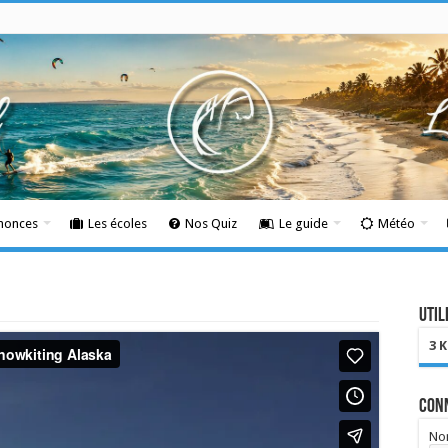
nnonces
Les écoles
Nos Quiz
Le guide
Météo
Util
3 
Con
Nom