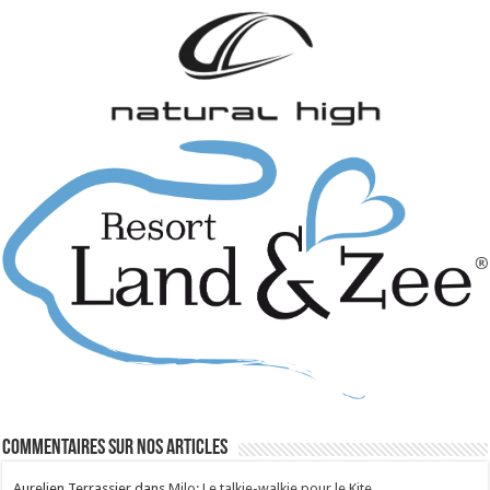
Commentaires sur nos articles
Aurelien Terrassier
dans
Milo: Le talkie-walkie pour le Kite