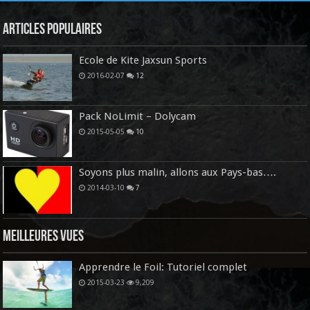
Articles Populaires
Ecole de Kite Jaxsun Sports
2016-02-07
12
Pack NoLimit – Dolycam
2015-05-05
10
Soyons plus malin, allons aux Pays-bas….
2014-03-10
7
Meilleures vues
Apprendre le Foil: Tutoriel complet
2015-03-23
9,209