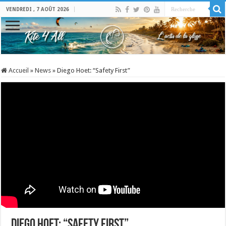
VENDREDI , 7 AOÛT 2026
Accueil
»
News
»
Diego Hoet: “Safety First”
Diego Hoet: “Safety First”