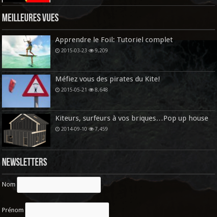
Meilleures vues
Apprendre le Foil: Tutoriel complet
2015-03-23
9,209
Méfiez vous des pirates du Kite!
2015-05-21
8,648
Kiteurs, surfeurs à vos briques…Pop up house
2014-09-10
7,459
Newsletters
Nom
Prénom