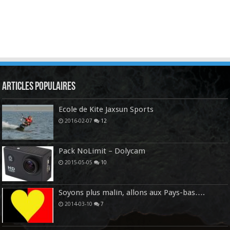
Articles Populaires
Ecole de Kite Jaxsun Sports
2016-02-07
12
Pack NoLimit – Dolycam
2015-05-05
10
Soyons plus malin, allons aux Pays-bas….
2014-03-10
7