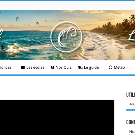
nnonces
Les écoles
Nos Quiz
Le guide
Météo
Util
4 
Con
Nom