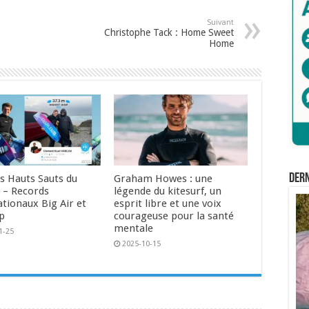
Suivant
Christophe Tack : Home Sweet
Home
Der
us Hauts Sauts du
Graham Howes : une
– Records
légende du kitesurf, un
ationaux Big Air et
esprit libre et une voix
p
courageuse pour la santé
mentale
1-25
2025-10-15