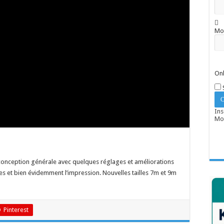
Mo
Onl
Ins
Mot
conception générale avec quelques réglages et améliorations
es et bien évidemment l’impression. Nouvelles tailles 7m et 9m
Pinterest