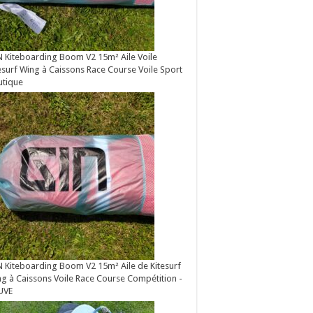
 Kiteboarding Boom V2 15m² Aile Voile
esurf Wing à Caissons Race Course Voile Sport
utique
 Kiteboarding Boom V2 15m² Aile de Kitesurf
g à Caissons Voile Race Course Compétition -
UVE