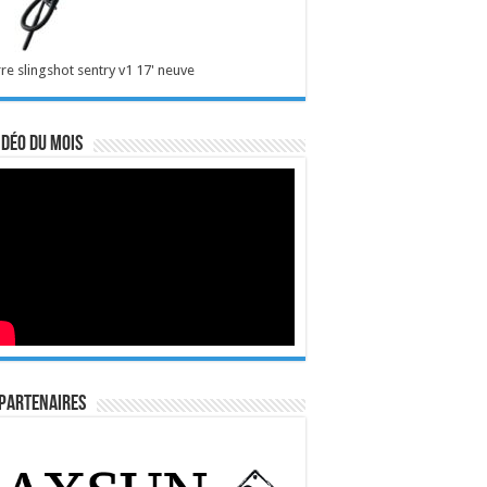
re slingshot sentry v1 17' neuve
idéo du mois
Partenaires